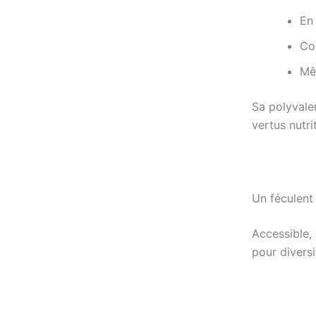
En
Cou
Mê
Sa polyvalen
vertus nutri
Un féculent
Accessible, 
pour diversi