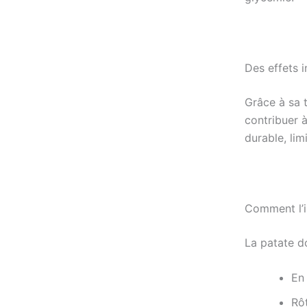
Des effets i
Grâce à sa t
contribuer à
durable, lim
Comment l’i
La patate d
En
Rôt