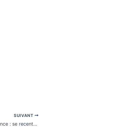
SUIVANT
Le pouvoir du silence : se recentrer dans un monde bruyant