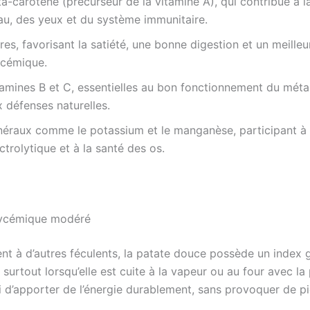
a-carotène (précurseur de la vitamine A), qui contribue à l
au, des yeux et du système immunitaire.
res, favorisant la satiété, une bonne digestion et un meilleu
ycémique.
tamines B et C, essentielles au bon fonctionnement du méta
 défenses naturelles.
néraux comme le potassium et le manganèse, participant à l
ctrolytique et à la santé des os.
lycémique modéré
nt à d’autres féculents, la patate douce possède un index
 surtout lorsqu’elle est cuite à la vapeur ou au four avec la 
i d’apporter de l’énergie durablement, sans provoquer de p