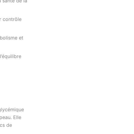
a santé de la
r contrôle
bolisme et
’équilibre
 glycémique
peau. Elle
ics de