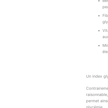
Bêt
pe
Fib
gl
Vi
aux
Mi
éle
Un index g
Contraireme
raisonnable,
permet ains
glycémie.