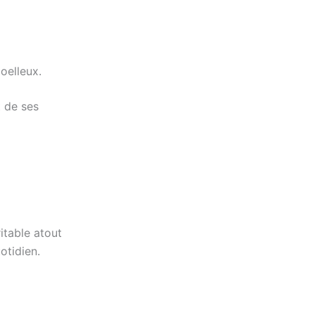
oelleux.
t de ses
itable atout
otidien.