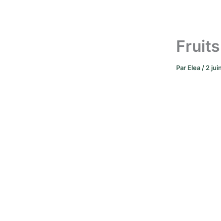
Fruit
Par
Elea
/
2 ju