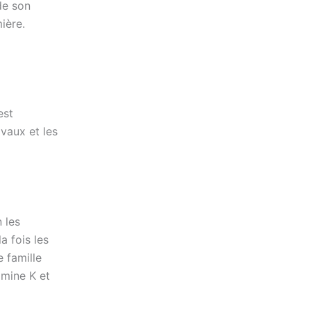
de son
ière.
est
ivaux et les
 les
 fois les
e famille
amine K et