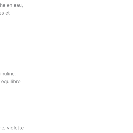
iche en eau,
es et
inuline.
’équilibre
he, violette