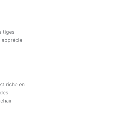
s tiges
t apprécié
t riche en
 des
 chair