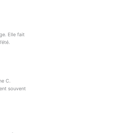
. Elle fait
’été.
ne C.
ient souvent