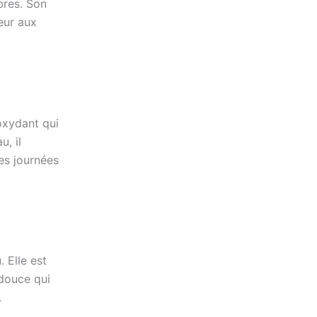
bres. Son
eur aux
oxydant qui
u, il
es journées
 Elle est
 douce qui
.