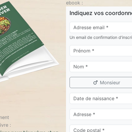
ebook :
ment
vre :