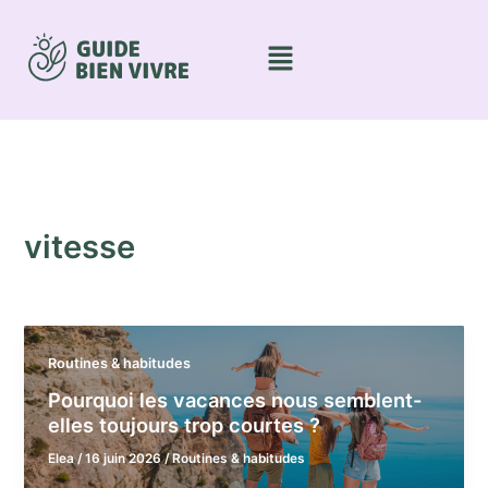
Aller
au
Menu
contenu
vitesse
Routines & habitudes
Pourquoi les vacances nous semblent-
elles toujours trop courtes ?
Elea
/
16 juin 2026
/
Routines & habitudes