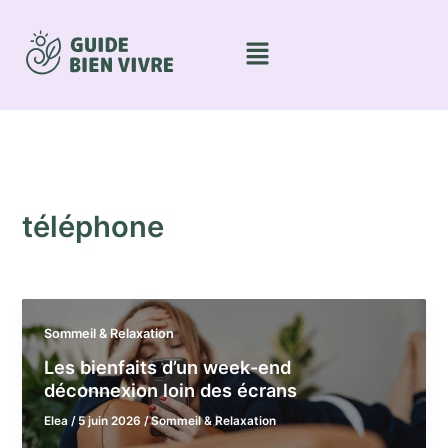
Aller
au
Menu
contenu
téléphone
Sommeil & Relaxation
Les bienfaits d’un week-end
déconnexion loin des écrans
Elea
/
5 juin 2026
/
Sommeil & Relaxation