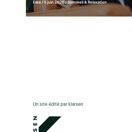
Elea
/
5 juin 2026
/
Sommeil & Relaxation
Un site édité par klarsen