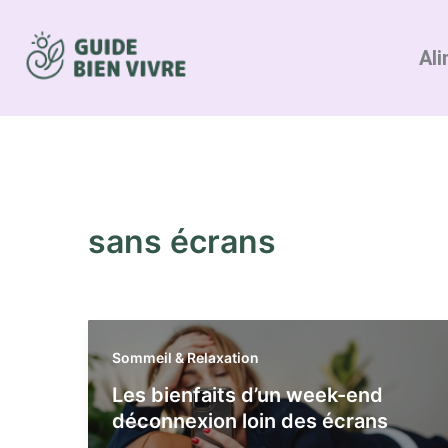
Aller
au
Ali
contenu
sans écrans
Sommeil & Relaxation
Les bienfaits d’un week-end
déconnexion loin des écrans