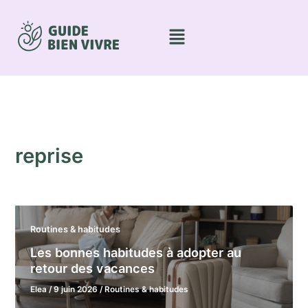
Aller
au
Menu
contenu
reprise
Routines & habitudes
Les bonnes habitudes à adopter au
retour des vacances
Elea
/
9 juin 2026
/
Routines & habitudes