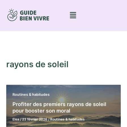
Aller
au
Menu
contenu
rayons de soleil
Routines & habitudes
Profiter des premiers rayons de soleil
pour booster son moral
Elea
/
23 février 2026
/
Routines & habitudes