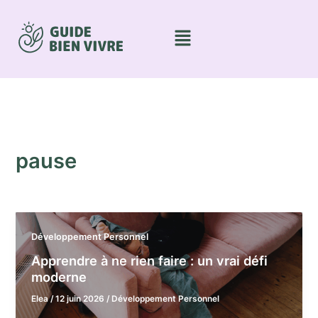
Aller
au
Menu
contenu
pause
Développement Personnel
Apprendre à ne rien faire : un vrai défi
moderne
Elea
/
12 juin 2026
/
Développement Personnel