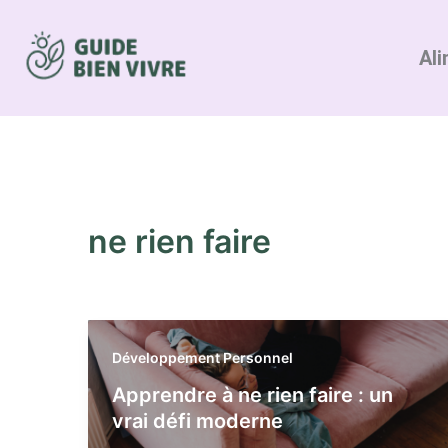
Aller
au
Ali
contenu
ne rien faire
Développement Personnel
Apprendre à ne rien faire : un
vrai défi moderne