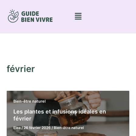
Aller
au
Menu
contenu
février
Bien-être naturel
Les plantes et infusions idéales en
février
Elea
/
26 février 2026
/
Bien-être naturel