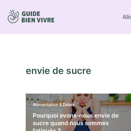
Aller
au
Ali
contenu
envie de sucre
Alimentation & Détox
Pourquoi avons-nous envie de
sucre quand nous sommes
fatigués ?