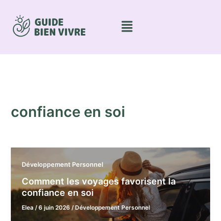
Aller
au
Menu
contenu
confiance en soi
Développement Personnel
Comment les voyages favorisent la
confiance en soi
Elea
/
6 juin 2026
/
Développement Personnel