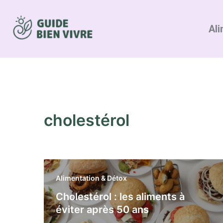
Aller
au
Ali
contenu
cholestérol
Alimentation & Détox
Cholestérol : les aliments à
éviter après 50 ans